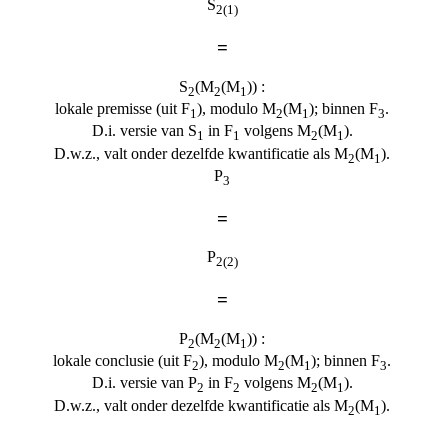
S
2(1)
=
S
(M
(M
)) :
2
2
1
lokale premisse (uit F
), modulo M
(M
); binnen F
.
1
2
1
3
D.i. versie van S
in F
volgens M
(M
).
1
1
2
1
D.w.z., valt onder dezelfde kwantificatie als M
(M
).
2
1
P
3
=
P
2(2)
=
P
(M
(M
)) :
2
2
1
lokale conclusie (uit F
), modulo M
(M
); binnen F
.
2
2
1
3
D.i. versie van P
in F
volgens M
(M
).
2
2
2
1
D.w.z., valt onder dezelfde kwantificatie als M
(M
).
2
1