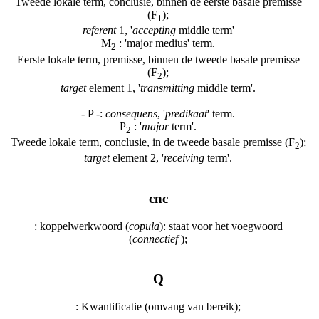
Tweede lokale term, conclusie, binnen de eerste basale premisse
(F
);
1
referent
1, '
accepting
middle term'
M
: 'major medius' term.
2
Eerste lokale term, premisse, binnen de tweede basale premisse
(F
);
2
target
element 1, '
transmitting
middle term'.
- P -:
consequens
, '
predikaat
' term.
P
: '
major
term'.
2
Tweede lokale term, conclusie, in de tweede basale premisse (F
);
2
target
element 2, '
receiving
term'.
cnc
: koppelwerkwoord (
copula
): staat voor het voegwoord
(
connectief
);
Q
: Kwantificatie (omvang van bereik);