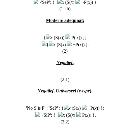
¬'SeP': {¬
x
(S
(
x
)
¬P
(
x
)) }.
(1.2b)
Modern/ adequaat:
{
x
(S
(
x
))
P
(
x
)) };
{
x
(S
(
x
)
¬P
(
x
)) }.
(2)
Negatief
.
(2.1)
Negatief
,
Universeel
(
e-type
).
'No S is P' : 'SeP' : {
x
(S
(
x
)
¬P
(
x
)) };
¬'SiP': {¬
x
(S
(
x
)
P
(
x
)) }.
(2.2)