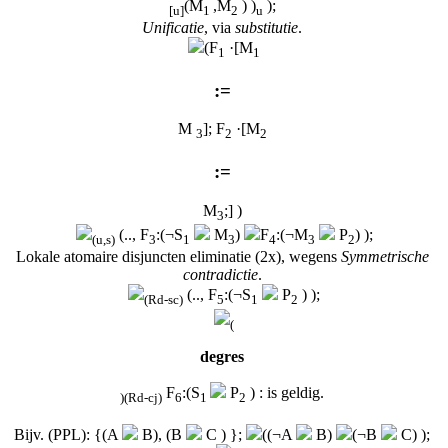
(M
,M
) )
);
[u]
1
2
u
Unificatie
, via
substitutie
.
(F
·[M
1
1
:=
M
]; F
·[M
3
2
2
:=
M
;] )
3
(.., F
:(¬S
M
)
F
:(¬M
P
) );
(u,s)
3
1
3
4
3
2
Lokale atomaire disjuncten eliminatie (2x), wegens
Symmetrische
contradictie
.
(.., F
:(¬S
P
) );
(Rd-sc)
5
1
2
(
degres
F
:(S
P
) : is geldig.
)
(Rd-cj)
6
1
2
Bijv. (PPL): {(A
B), (B
C ) };
((¬A
B)
(¬B
C) );