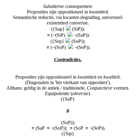
Subalterne
consequenten:
Proposities zijn oppositioneel in
kwantiteit
.
Semantische reductie, via kwantor-degrading, universeel-
existentieel conversie.
({Sap}
(SiP));
≡ (¬(SiP)
¬(SaP)).
({Sep}
(SoP));
≡ (¬(SoP)
¬(SeP)).
Contradicties
.
Proposities zijn oppositioneel in
kwantiteit
en
kwaliteit
.
(Diagonalen in 'het vierkant van opposities').
Althans: geldig in de antiek / traditionele,
Conjunctieve
vormen.
Equipolentie
(
obversie
).
({SaP}
#
(SoP));
≡ (SaP ≡ ¬(SoP)); ≡ (SoP ≡ ¬(SeP)).
({Sip}