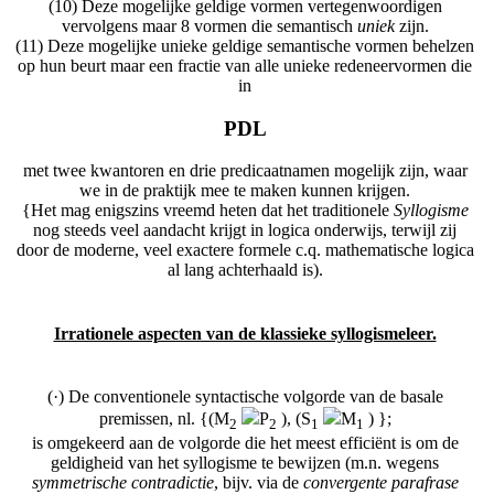
(10) Deze mogelijke geldige vormen vertegenwoordigen
vervolgens maar 8 vormen die semantisch
uniek
zijn.
(11) Deze mogelijke unieke geldige semantische vormen behelzen
op hun beurt maar een fractie van alle unieke redeneervormen die
in
PDL
met twee kwantoren en drie predicaatnamen mogelijk zijn, waar
we in de praktijk mee te maken kunnen krijgen.
{Het mag enigszins vreemd heten dat het traditionele
Syllogisme
nog steeds veel aandacht krijgt in logica onderwijs, terwijl zij
door de moderne, veel exactere formele c.q. mathematische logica
al lang achterhaald is).
Irrationele aspecten van de klassieke syllogismeleer.
(·) De conventionele syntactische volgorde van de basale
premissen, nl. {(M
P
), (S
M
) };
2
2
1
1
is omgekeerd aan de volgorde die het meest efficiënt is om de
geldigheid van het syllogisme te bewijzen (m.n. wegens
symmetrische contradictie
, bijv. via de
convergente parafrase