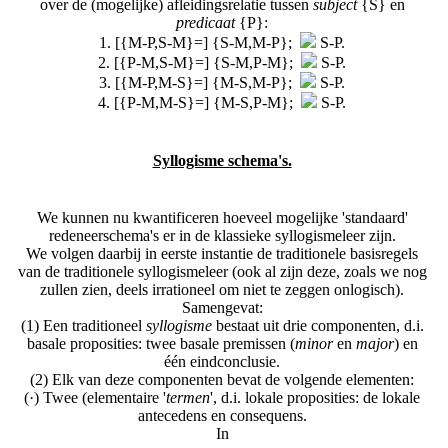
over de (mogelijke) afleidingsrelatie tussen
subject
{S} en
predicaat
{P}:
1. [{M-P,S-M}=] {S-M,M-P};
S-P.
2. [{P-M,S-M}=] {S-M,P-M};
S-P.
3. [{M-P,M-S}=] {M-S,M-P};
S-P.
4. [{P-M,M-S}=] {M-S,P-M};
S-P.
Syllogisme schema's.
We kunnen nu kwantificeren hoeveel mogelijke 'standaard'
redeneerschema's er in de klassieke syllogismeleer zijn.
We volgen daarbij in eerste instantie de traditionele basisregels
van de traditionele syllogismeleer (ook al zijn deze, zoals we nog
zullen zien, deels irrationeel om niet te zeggen onlogisch).
Samengevat:
(1) Een traditioneel
syllogisme
bestaat uit drie componenten, d.i.
basale proposities: twee basale premissen (
minor
en
major
) en
één eindconclusie.
(2) Elk van deze componenten bevat de volgende elementen:
(·) Twee (elementaire '
termen
', d.i. lokale proposities: de lokale
antecedens en consequens.
In