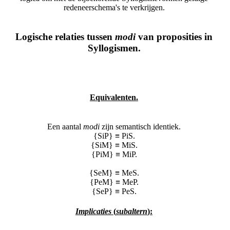
redeneerschema's te verkrijgen.
Logische relaties tussen
modi
van proposities in
Syllogismen.
Equivalenten.
Een aantal
modi
zijn semantisch identiek.
{SiP} ≡ PiS.
{SiM} ≡ MiS.
{PiM} ≡ MiP.
{SeM} ≡ MeS.
{PeM} ≡ MeP.
{SeP} ≡ PeS.
Implicaties
(
subaltern
):