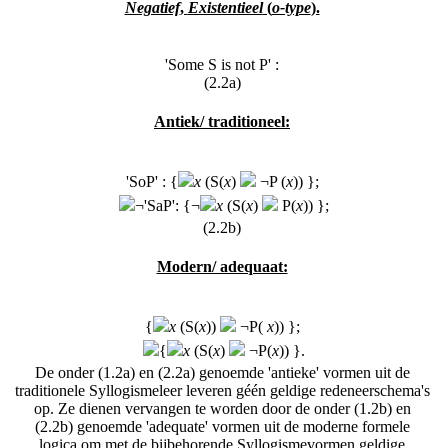
Negatief
,
Existentieel
(
o-type
).
'Some S is not P' :
(2.2a)
Antiek/ traditioneel:
'SoP' : {
x
(S
(
x
)
¬P
(
x
)) };
¬'SaP': {¬
x
(S
(
x
)
P
(
x
)) };
(2.2b)
Modern/ adequaat:
{
x
(S
(
x
))
¬P
(
x
)) };
{
x
(S
(
x
)
¬P
(
x
)) }.
De onder (1.2a) en (2.2a) genoemde 'antieke' vormen uit de
traditionele Syllogismeleer leveren géén geldige redeneerschema's
op. Ze dienen vervangen te worden door de onder (1.2b) en
(2.2b) genoemde 'adequate' vormen uit de moderne formele
logica om met de bijbehorende Syllogismevormen geldige