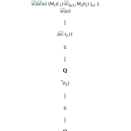
(
u1 (M
(
t
)
M
(
t
) )
);
1
1
(u1)
2
2
u1
(u1
|
(
t
(1
3
≤
|
Q
*
(
t
)
3
|
≤
|