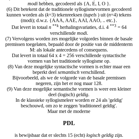
modi
hebben, gecodeerd als {A, E, I, O }.
(6) Dit betekent dat de traditionele syllogismevormen gecodeerd
kunnen worden als (
k
=3) tekenreeksen (
tupels
) uit (
n
=4) tekens
(modi); d.w.z. {AAA, AAE, AAI, AAO, .. etc.}.
**
k
**3
Dat levert in totaal
n
herhalingsvariaties, d.i. 4
= 64
verschillende
modi
.
(7) Vervolgens worden zes mogelijke volgordes binnen de basale
premissen toegelaten, bepaald door de positie van de middenterm
M: als lokale antecedens of consequens.
Dat levert in totaal 64 x 4 = 256 verschillende syntactische
vormen van het traditionele syllogisme op.
(8) Van deze mogelijke syntactische vormen is echter maar een
beperkt deel
semantisch
verschillend.
Bijvoorbeeld, als we de volgorde van de basale premissen
negeren, zijn het er nog maar 128.
(9) Van deze mogelijke semantische vormen is weer een kleiner
deel (logisch)
geldig
.
In de klassieke syllogismeleer worden er 24 als 'geldig'
beschouwd, om zo te zeggen 'traditioneel geldig'.
Maar met de moderne
PDL
is bewijsbaar dat er slechts 15 (echt)
logisch geldig
zijn.