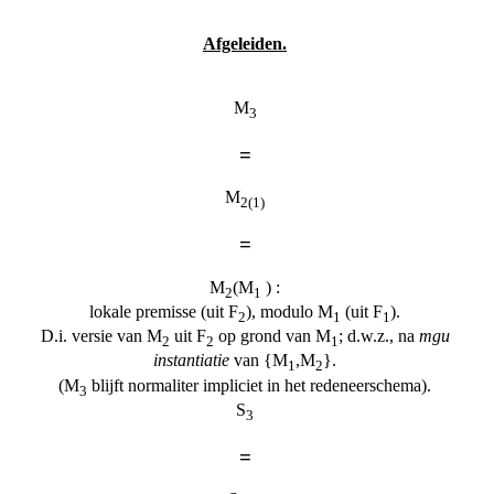
Afgeleiden.
M
3
=
M
2(1)
=
M
(M
) :
2
1
lokale premisse (uit F
), modulo M
(uit F
).
2
1
1
D.i. versie van M
uit F
op grond van M
; d.w.z., na
mgu
2
2
1
instantiatie
van {M
,M
}.
1
2
(M
blijft normaliter impliciet in het redeneerschema).
3
S
3
=