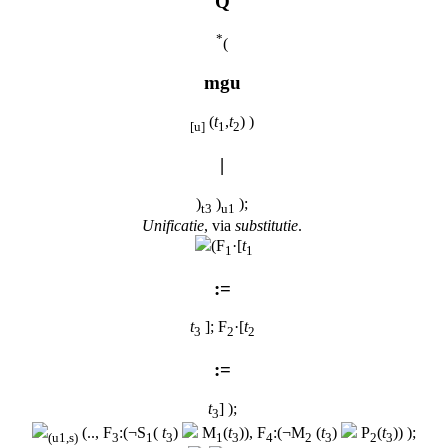
Q
*
(
mgu
(
t
,
t
) )
[u]
1
2
|
)
)
);
t3
u1
Unificatie
, via
substitutie
.
(F
·[
t
1
1
:=
t
]; F
·[
t
3
2
2
:=
t
] );
3
(.., F
:(¬S
(
t
)
M
(
t
)), F
:(¬M
(
t
)
P
(
t
)) );
(u1,s)
3
1
3
1
3
4
2
3
2
3