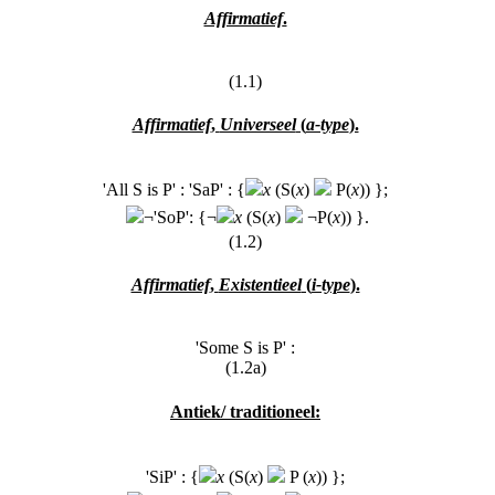
Affirmatief
.
(1.1)
Affirmatief
,
Universeel
(
a-type
).
'All S is P' : 'SaP' : {
x
(S
(
x
)
P
(
x
)) };
¬'SoP': {¬
x
(S
(
x
)
¬P
(
x
)) }.
(1.2)
Affirmatief
,
Existentieel
(
i-type
).
'Some S is P' :
(1.2a)
Antiek/ traditioneel:
'SiP' : {
x
(S
(
x
)
P
(
x
)) };