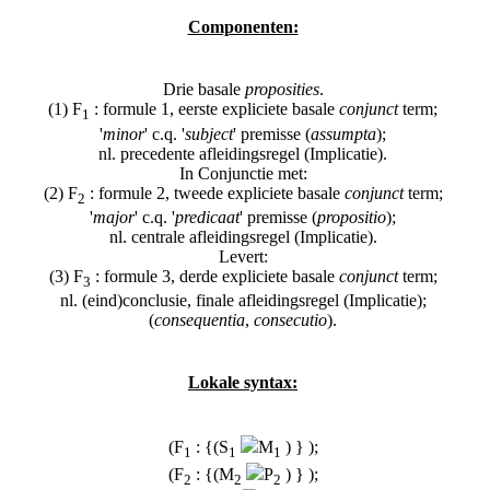
Componenten:
Drie basale
proposities
.
(1) F
: formule 1, eerste expliciete basale
conjunct
term;
1
'
minor
' c.q. '
subject
' premisse (
assumpta
);
nl. precedente afleidingsregel (Implicatie).
In Conjunctie met:
(2) F
: formule 2, tweede expliciete basale
conjunct
term;
2
'
major
' c.q. '
predicaat
' premisse (
propositio
);
nl. centrale afleidingsregel (Implicatie).
Levert:
(3) F
: formule 3, derde expliciete basale
conjunct
term;
3
nl. (eind)conclusie, finale afleidingsregel (Implicatie);
(
consequentia
,
consecutio
).
Lokale syntax:
(F
: {(S
M
) } );
1
1
1
(F
: {(M
P
) } );
2
2
2