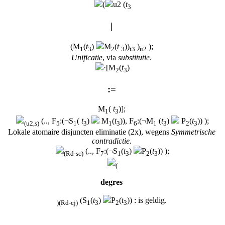
(
u2 (
t
3
|
(M
(
t
)
M
(
t
))
)
);
1
3
2
3
t3
u2
Unificatie
, via
substitutie
.
·[M
(
t
)
2
3
:=
M
(
t
)];
1
3
(.., F
:(¬S
(
t
)
M
(
t
)), F
:(¬M
(
t
)
P
(
t
)) );
(u2,s)
5
1
3
1
3
6
1
3
2
3
Lokale atomaire disjuncten eliminatie (2x), wegens
Symmetrische
contradictie
.
(.., F
:(¬S
(
t
)
P
(
t
)) );
(Rd-sc)
7
1
3
2
3
(
degres
(S
(
t
)
P
(
t
)) : is geldig.
)
(Rd-cj)
1
3
2
3