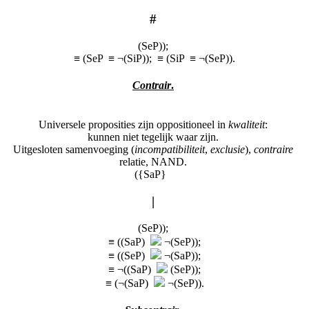
#
(SeP));
≡ (SeP ≡ ¬(SiP)); ≡ (SiP ≡ ¬(SeP)).
Contrair
.
Universele proposities zijn oppositioneel in
kwaliteit
:
kunnen niet tegelijk waar zijn.
Uitgesloten samenvoeging (
incompatibiliteit
,
exclusie
),
contraire
relatie, NAND.
({SaP}
|
(SeP));
≡ ((SaP)
¬(SeP));
≡ ((SeP)
¬(SaP));
≡ ¬((SaP)
(SeP));
≡ (¬(SaP)
¬(SeP)).