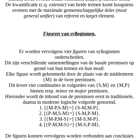
De kwantificatie (c.q.
extensie
) van beide termen komt hoogstens
overeen met de maximale gemeenschappelijke deler (
most
general unifier
) van
referent
en
target
element.
Figuren
van syllogismen.
Er worden vervolgens vier
figuren
van syllogismen
onderscheiden.
Dit zijn verschillende samenstellingen van de basale premissen op
grond van hun termen en hun
modi
.
Elke figuur wordt gekenmerkt door de plaats van de middenterm
{M} in de twee premissen.
Dit levert vier combinaties in volgordes van {S,M} en {M,P}
binnen resp.
minor
en
major
premissen.
Hieronder wordt de inhoud van de premissen eerst in traditionele,
daarna in moderne logische volgorde genoemd.
1. [{M-P,S-M}=] {S-M,M-P}.
2. [{P-M,S-M}=] {S-M,P-M}.
3. [{M-P,M-S}=] {M-S,M-P}.
4. [{P-M,M-S}=] {M-S,P-M}.
De figuren kunnen vervolgens worden verbonden aan conclusies