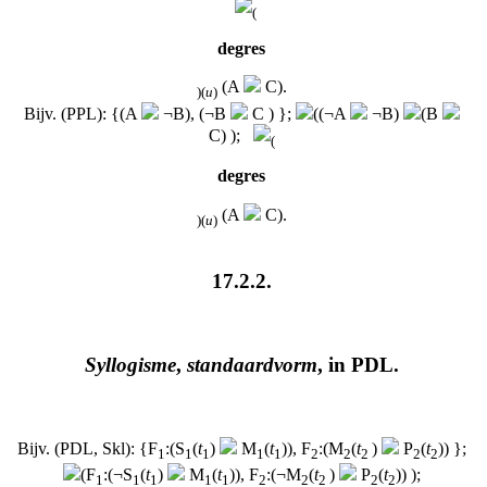
(
degres
(A
C).
)
(
u
)
Bijv. (PPL): {(A
¬B), (¬B
C ) };
((¬A
¬B)
(B
C) );
(
degres
(A
C).
)
(
u
)
17.2.2.
Syllogisme
,
standaardvorm
, in PDL.
Bijv. (PDL, Skl): {F
:(S
(
t
)
M
(
t
)), F
:(M
(
t
)
P
(
t
)) };
1
1
1
1
1
2
2
2
2
2
(F
:(¬S
(
t
)
M
(
t
)), F
:(¬M
(
t
)
P
(
t
)) );
1
1
1
1
1
2
2
2
2
2