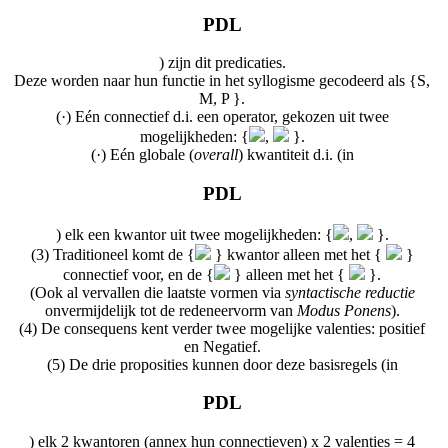
PDL
) zijn dit predicaties.
Deze worden naar hun functie in het syllogisme gecodeerd als {S,
M, P }.
(·) Eén connectief d.i. een operator, gekozen uit twee
mogelijkheden: {
,
}.
(·) Eén globale (
overall
) kwantiteit d.i. (in
PDL
) elk een kwantor uit twee mogelijkheden: {
,
}.
(3) Traditioneel komt de {
} kwantor alleen met het {
}
connectief voor, en de {
} alleen met het {
}.
(Ook al vervallen die laatste vormen via
syntactische reductie
onvermijdelijk tot de redeneervorm van
Modus Ponens
).
(4) De consequens kent verder twee mogelijke valenties: positief
en Negatief.
(5) De drie proposities kunnen door deze basisregels (in
PDL
) elk 2 kwantoren (annex hun connectieven) x 2 valenties = 4