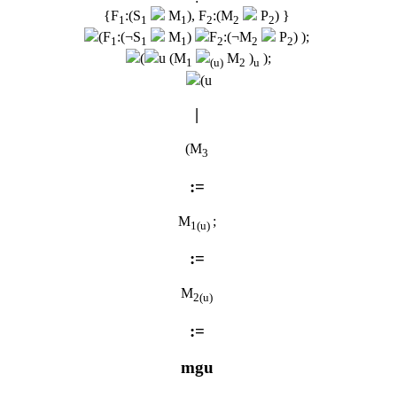
{F
:(S
M
), F
:(M
P
) }
1
1
1
2
2
2
(F
:(¬S
M
)
F
:(¬M
P
) );
1
1
1
2
2
2
(
u (M
M
)
);
1
(u)
2
u
(u
|
(M
3
:=
M
;
1
(u)
:=
M
2
(u)
:=
mgu