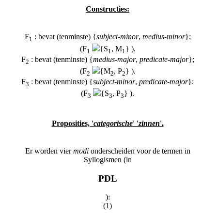
Constructies:
F
: bevat (tenminste) {
subject
-
minor
,
medius
-
minor
};
1
(F
{S
, M
} ).
1
1
1
F
: bevat (tenminste) {
medius
-
major
,
predicate
-
major
};
2
(F
{M
, P
} ).
2
2
2
F
: bevat (tenminste) {
subject
-
minor
,
predicate
-
major
};
3
(F
{S
, P
} ).
3
3
3
Proposities, '
categorische
' '
zinnen
'.
Er worden vier
modi
onderscheiden voor de termen in
Syllogismen (in
PDL
):
(1)