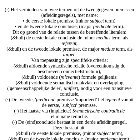
(·) Het verbinden van twee termen uit de twee gegeven premissen
(afleidingsregels), met name:
• de eerste lokale premisse (minor
subject
term),
• en de tweede lokale conclusie, (major
predicate
term).
Dit op grond van de relatie tussen de betreffende literalen:
(&bull) de eerste lokale conclusie de minor
medius
term, als
referent
;
(&bull) en de tweede lokale premisse, de major
medius
term, als
target
.
Van toepassing zijn specififeke criteria:
(&bull) afdoende syntactische relatie (overeenkomstig de
beschreven connectiefstructuur),
(&bull) voldoende (
relevante
) formele gelijkenis;
(&bull) voldoende semantisch raakvlak en overlapping
('gemeenschappelijke deler',
unifier
), nodig voor een transitieve
conclusie.
(·) De tweede, '
predicaat
' premisse 'importeert' het
referent
vanuit
de eerste, '
subject
' premisse.
(·) Het laatste via (impliciete)
Symmetrische contradictie
eliminatie reductie.
(·) De (eind)conclucie bestaat in een derde afleidingsregel.
Deze bestaat uit:
(&bull) de eerste lokale premisse, (minor
subject
term),
(&bull) en de tweede lokale conclusie, (major
predicate
term).