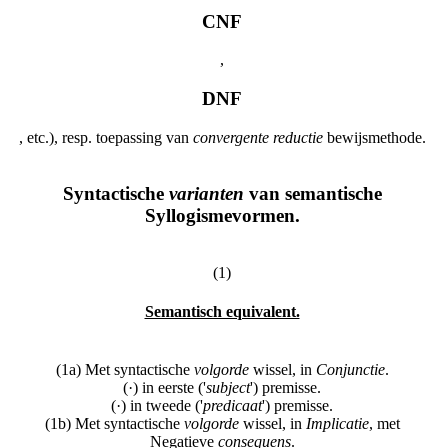
CNF
,
DNF
, etc.), resp. toepassing van
convergente reductie
bewijsmethode.
Syntactische
varianten
van semantische
Syllogismevormen.
(1)
Semantisch equivalent.
(1a) Met syntactische
volgorde
wissel, in
Conjunctie
.
(·) in eerste ('
subject
') premisse.
(·) in tweede ('
predicaat
') premisse.
(1b) Met syntactische
volgorde
wissel, in
Implicatie
, met
Negatieve
consequens
.