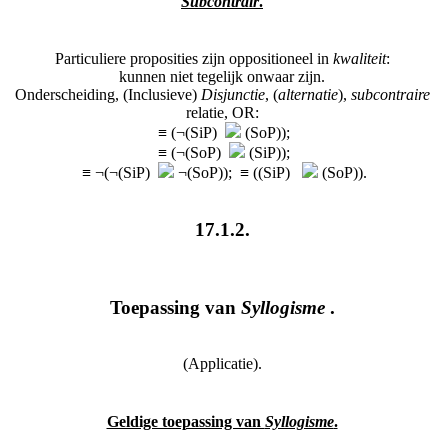
Subcontrair
.
Particuliere proposities zijn oppositioneel in
kwaliteit
:
kunnen niet tegelijk onwaar zijn.
Onderscheiding, (Inclusieve)
Disjunctie
, (
alternatie
),
subcontraire
relatie, OR:
≡ (¬(SiP)
(SoP));
≡ (¬(SoP)
(SiP));
≡ ¬(¬(SiP)
¬(SoP)); ≡ ((SiP)
(SoP)).
17.1.2.
Toepassing van
Syllogisme
.
(Applicatie).
Geldige toepassing van
Syllogisme
.