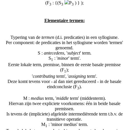
(F
: {(S
P
) } );
3
3
3
Elementaire termen:
Typering van de
termen
(d.i. predicaties) in een syllogisme.
Per component: de predicaties in het syllogisme worden 'termen'
genoemd.
S :
antecedens
, '
subject
' term.
S
: '
minor
' term'.
1
Eerste lokale term, premisse, binnen de eerste basale premisse
(F
);
1
'
contributing
term', '
assigning
term'.
Deze komt tevens voor - al dan niet gereduceerd - in de basale
eindconclusie (F
).
3
M :
medius
term, '
middle
term' (middenterm).
Hiervan zijn twee expliciete voorkomens: één in beide basale
premissen.
Is tevens de (impliciete) afgeleide intermediërende term t.b.v. de
transitieve operatie.
M
: 'minor medius' term.
1