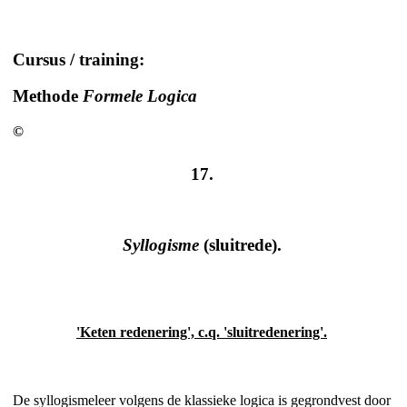
Cursus / training:
Methode
Formele Logica
©
17.
Syllogisme
(sluitrede).
'Keten redenering', c.q. 'sluitredenering'.
De syllogismeleer volgens de klassieke logica is gegrondvest door