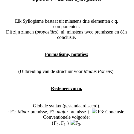
Elk Syllogisme bestaat uit minstens drie elementen c.q.
componenten.
Dit zijn zinnen (
proposities
), nl. minstens twee premissen en één
conclusie.
Formalisme, notaties:
(Uitbreiding van de structuur voor
Modus Ponens
).
Redeneervorm.
Globale syntax (gestandaardiseerd).
{F1:
Minor
premisse, F2:
major
premisse }
F3: Conclusie.
Conventionele volgorde:
{F
, F
}
F
.
2
1
3