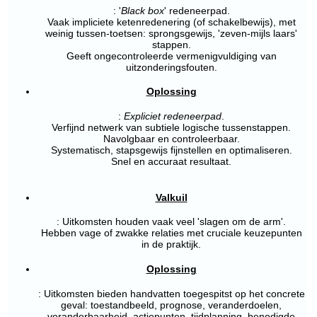
: '
Black box
' redeneerpad.
Vaak impliciete ketenredenering (of schakelbewijs), met
weinig tussen-toetsen: sprongsgewijs, 'zeven-mijls laars'
stappen.
Geeft ongecontroleerde vermenigvuldiging van
uitzonderingsfouten.
Oplossing
:
Expliciet redeneerpad
.
Verfijnd netwerk van subtiele logische tussenstappen.
Navolgbaar en controleerbaar.
Systematisch, stapsgewijs fijnstellen en optimaliseren.
Snel en accuraat resultaat.
Valkuil
: Uitkomsten houden vaak veel 'slagen om de arm'.
Hebben vage of zwakke relaties met cruciale keuzepunten
in de praktijk.
Oplossing
: Uitkomsten bieden handvatten toegespitst op het concrete
geval: toestandbeeld, prognose, veranderdoelen,
veranderbaarheid, actiepunten, tijdplanning, benodigde