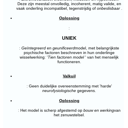
Deze zijn meestal onvolledig, incoherent, matig valide, en
vaak onderling incompatibel, tegenstrijdig of
onbeslisbaar
.
Oplossing
:
UNIEK
:
Geïntegreerd
en
geunificeerd
model, met belangrijkste
psychische factoren beschreven in hun onderlinge
wisselwerking: '
Tien factoren model
' van het menselijk
functioneren.
Valkuil
: Geen duidelijke overeenstemming met 'harde'
neurofysiologische
gegevens.
Oplossing
: Het model is scherp afgestemd op
bouw en werking
van
het zenuwstelsel.