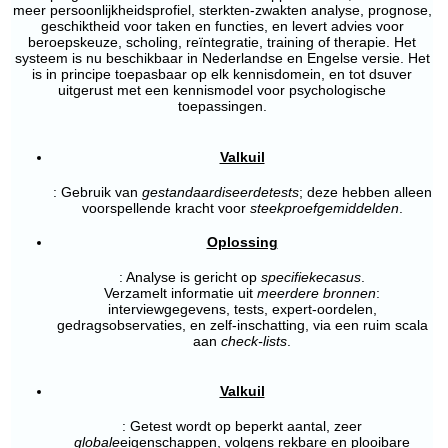
meer persoonlijkheidsprofiel, sterkten-zwakten analyse, prognose,
geschiktheid voor taken en functies, en levert advies voor
beroepskeuze, scholing, reïntegratie, training of therapie. Het
systeem is nu beschikbaar in Nederlandse en Engelse versie. Het
is in principe toepasbaar op elk kennisdomein, en tot dsuver
uitgerust met een kennismodel voor psychologische
toepassingen.
Valkuil
: Gebruik van
gestandaardiseerde
tests
; deze hebben alleen
voorspellende kracht voor
steekproefgemiddelden
.
Oplossing
: Analyse is gericht op
specifieke
casus
.
Verzamelt informatie uit
meerdere bronnen
:
interviewgegevens, tests, expert-oordelen,
gedragsobservaties, en zelf-inschatting, via een ruim scala
aan
check-lists
.
Valkuil
: Getest wordt op beperkt aantal, zeer
globale
eigenschappen, volgens rekbare en plooibare