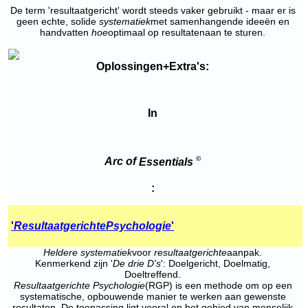
De term 'resultaatgericht' wordt steeds vaker gebruikt - maar er is
geen echte, solide
systematiek
met samenhangende ideeën en
handvatten
hoe
optimaal op resultatenaan te sturen.
Oplossingen+Extra's:
In
©
Arc of
Essentials
:
'
Resultaatgerichte
Psychologie
'
Heldere systematiek
voor
resultaatgerichte
aanpak.
Kenmerkend zijn '
De drie D's
': Doelgericht, Doelmatig,
Doeltreffend.
Resultaatgerichte Psychologie
(RGP) is een methode om op een
systematische, opbouwende manier te werken aan gewenste
resultaten. De toepassing ligt vooral op het gebied van menselijk