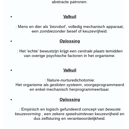
abstracte patronen.
Valkuil
: Mens en dier als '
biorobot
', volledig mechanisch apparaat,
een
zombie
zonder besef of keuzevrijheid.
Oplossing
: Het 'echte' bewustzijn krijgt een
centrale plaats
temidden
van overige psychische factoren in het organisme.
Valkuil
:
Nature-nurture
dichotomie:
Het organisme als
gesloten systeem
, voorgeprogrammeerd
en enkel mechanisch herprogrammeerbaar.
Oplossing
: Empirisch en logisch gefundeerd concept van
bewuste
keuzevorming
, een zekere
speelruimte
van keuzevrijheid en
dus zelfsturing en verantwoordelijkheid.