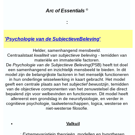
©
Arc of
Essentials
:
'
Psychologie van de Subjectieve
Beleving
'
Helder, samenhangend mensbeeld.
Centraalstaat
kwaliteit van subjectieve beleving
- temidden van
materiële en immateriële factoren.
De
Psychologie van de Subjectieve Beleving
(PSB) heeft tot doel
een samenhangend en inzichtelijk mensbeeld te bieden. In dit
model zijn de belangrijkste factoren in het menselijk functioneren
in hun onderlinge wisselwerking in kaart gebracht. Het model
geeft een centrale plaats aan het
subjectief bewustzijn
, temidden
van de objectieve componenten van het zenuwstelsel die direct
bepalend zijn voor welbevinden en functioneren. Dit model heeft
allereerst een grondslag in de neurofysiologie, en verder in
cognitieve psychologie, taalwetenschappen, logica, westerse en
niet-westerse filosofie.
Valkuil
:
Extreme
variatie
in theorieën, modellen en hypothesen.