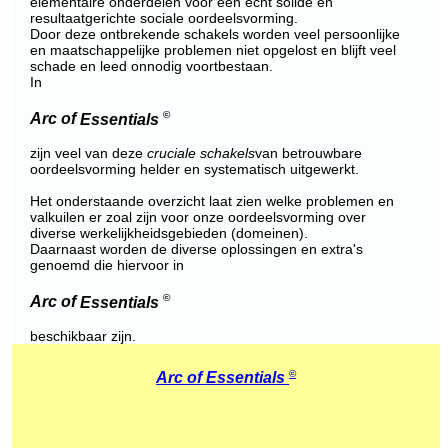
elementaire onderdelen voor een echt solide en
resultaatgerichte sociale oordeelsvorming.
Door deze ontbrekende schakels worden veel persoonlijke
en maatschappelijke problemen niet opgelost en blijft veel
schade en leed onnodig voortbestaan.
In
©
Arc of
Essentials
zijn veel van deze
cruciale schakels
van betrouwbare
oordeelsvorming helder en systematisch uitgewerkt.
Het onderstaande overzicht laat zien welke problemen en
valkuilen er zoal zijn voor onze oordeelsvorming over
diverse werkelijkheidsgebieden (domeinen).
Daarnaast worden de diverse oplossingen en extra's
genoemd die hiervoor in
©
Arc of
Essentials
beschikbaar zijn.
©
Arc of
Essentials