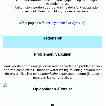
middelen, enz..
Uitkomsten worden geordend in helder
sterkten-zwakten
overzicht
. Direct inzicht in
prioriteiten
en
fasen
.
Zie pagina's
Expert-systeem'
List-Sys
' (LS)
.
Redeneren
Problemen/ valkuilen
Vaak worden oordelen gevormd over gebieden en problemen van
enorme complexiteit - maar er wordt weinig rekening houden met
de onvermijdelijke
combinatorische explosie
van mogelijkheden,
m.n. van logische relaties.
Oplossingen+Extra's:
In