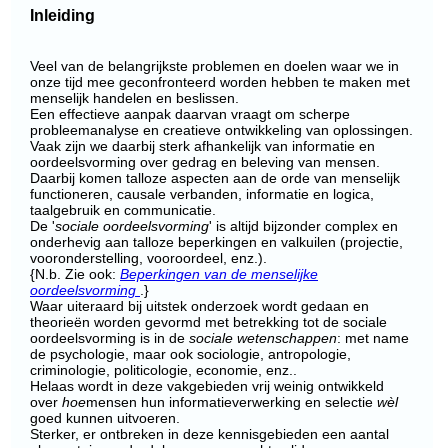
Inleiding
Veel van de belangrijkste problemen en doelen waar we in
onze tijd mee geconfronteerd worden hebben te maken met
menselijk handelen en beslissen.
Een effectieve aanpak daarvan vraagt om scherpe
probleemanalyse en creatieve ontwikkeling van oplossingen.
Vaak zijn we daarbij sterk afhankelijk van informatie en
oordeelsvorming over gedrag en beleving van mensen.
Daarbij komen talloze aspecten aan de orde van menselijk
functioneren, causale verbanden, informatie en logica,
taalgebruik en communicatie.
De '
sociale oordeelsvorming
' is altijd bijzonder complex en
onderhevig aan talloze beperkingen en valkuilen (projectie,
vooronderstelling, vooroordeel, enz.).
{N.b. Zie ook:
Beperkingen van de menselijke
oordeelsvorming
.}
Waar uiteraard bij uitstek onderzoek wordt gedaan en
theorieën worden gevormd met betrekking tot de sociale
oordeelsvorming is in de
sociale wetenschappen
: met name
de psychologie, maar ook sociologie, antropologie,
criminologie, politicologie, economie, enz..
Helaas wordt in deze vakgebieden vrij weinig ontwikkeld
over
hoe
mensen hun informatieverwerking en selectie
wèl
goed kunnen uitvoeren.
Sterker, er ontbreken in deze kennisgebieden een aantal