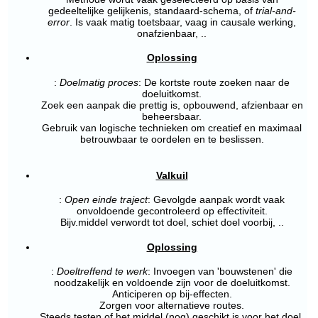
gedeeltelijke gelijkenis, standaard-schema, of
trial-and-
error
. Is vaak matig toetsbaar, vaag in causale werking,
onafzienbaar, ..
Oplossing
:
Doelmatig proces
: De kortste route zoeken naar de
doeluitkomst.
Zoek een aanpak die prettig is, opbouwend, afzienbaar en
beheersbaar.
Gebruik van logische technieken om creatief en maximaal
betrouwbaar te oordelen en te beslissen.
Valkuil
:
Open einde traject
: Gevolgde aanpak wordt vaak
onvoldoende gecontroleerd op effectiviteit.
Bijv.middel verwordt tot doel, schiet doel voorbij, ..
Oplossing
:
Doeltreffend te werk
: Invoegen van 'bouwstenen' die
noodzakelijk en voldoende zijn voor de doeluitkomst.
Anticiperen op bij-effecten.
Zorgen voor alternatieve routes.
Steeds testen of het middel (nog) geschikt is voor het doel.