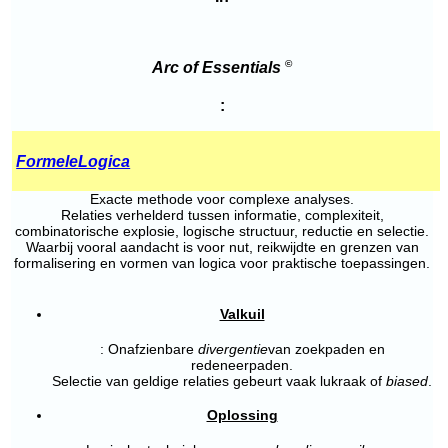
©
Arc of
Essentials
:
Formele
Logica
Exacte methode voor complexe analyses.
Relaties verhelderd tussen informatie, complexiteit,
combinatorische explosie, logische structuur, reductie en selectie.
Waarbij vooral aandacht is voor nut, reikwijdte en grenzen van
formalisering en vormen van logica voor praktische toepassingen.
Valkuil
: Onafzienbare
divergentie
van zoekpaden en
redeneerpaden.
Selectie van geldige relaties gebeurt vaak lukraak of
biased
.
Oplossing