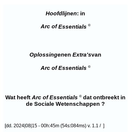
Hoofdlijnen
: in
©
Arc of
Essentials
Oplossingen
en
Extra's
van
©
Arc of
Essentials
©
Wat heeft
Arc of
Essentials
dat ontbreekt in
de Sociale Wetenschappen ?
[dd. 2024|08|15 - 00h:45m (54s:084ms) v. 1.1 / ]