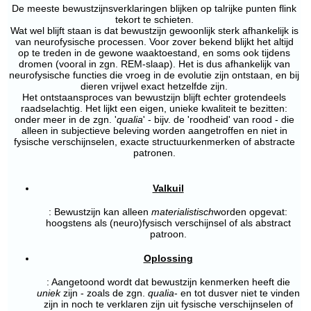
De meeste bewustzijnsverklaringen blijken op talrijke punten flink
tekort te schieten.
Wat wel blijft staan is dat bewustzijn gewoonlijk sterk afhankelijk is
van neurofysische processen. Voor zover bekend blijkt het altijd
op te treden in de gewone waaktoestand, en soms ook tijdens
dromen (vooral in zgn. REM-slaap). Het is dus afhankelijk van
neurofysische functies die vroeg in de evolutie zijn ontstaan, en bij
dieren vrijwel exact hetzelfde zijn.
Het ontstaansproces van bewustzijn blijft echter grotendeels
raadselachtig. Het lijkt een eigen, unieke kwaliteit te bezitten:
onder meer in de zgn. '
qualia
' - bijv. de 'roodheid' van rood - die
alleen in subjectieve beleving worden aangetroffen en niet in
fysische verschijnselen, exacte structuurkenmerken of abstracte
patronen.
Valkuil
: Bewustzijn kan alleen
materialistisch
worden opgevat:
hoogstens als (neuro)fysisch verschijnsel of als abstract
patroon.
Oplossing
: Aangetoond wordt dat bewustzijn kenmerken heeft die
uniek
zijn - zoals de zgn.
qualia
- en tot dusver niet te vinden
zijn in noch te verklaren zijn uit fysische verschijnselen of