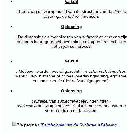
Valkuil
: Een vaag en warrig beeld van de structuur van de
directe
ervaringswereld
van mensen.
Oplossing
: De dimensies en modaliteiten van
subjectieve beleving
zijn
helder in kaart gebracht, evenals de stappen en functies in
het psychisch proces.
Valkuil
: Motieven worden vooral gezocht in
mechanische
impulsen
vanuit Darwinistische principes: overlevingsdrang, egoïsme
en concurrentie (de 'zelfzuchtige genen').
Oplossing
:
Kwaliteit
van
subjectieve
belevingen
inter
-
subjectieve
beleving staat centraal als motiverende waarde
voor handelen en beslissen.
Zie pagina's
'
Psychologie van de Subjectieve
Beleving
'
.