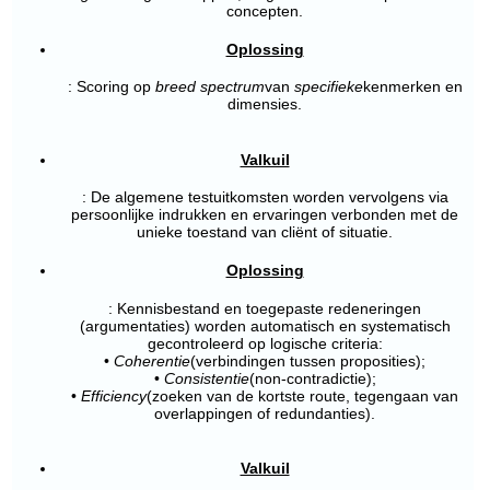
concepten.
Oplossing
: Scoring op
breed spectrum
van
specifieke
kenmerken en
dimensies.
Valkuil
: De algemene testuitkomsten worden vervolgens via
persoonlijke indrukken en ervaringen verbonden met de
unieke toestand van cliënt of situatie.
Oplossing
: Kennisbestand en toegepaste redeneringen
(argumentaties) worden automatisch en systematisch
gecontroleerd op logische criteria:
•
Coherentie
(verbindingen tussen proposities);
•
Consistentie
(non-contradictie);
•
Efficiency
(zoeken van de kortste route, tegengaan van
overlappingen of redundanties).
Valkuil