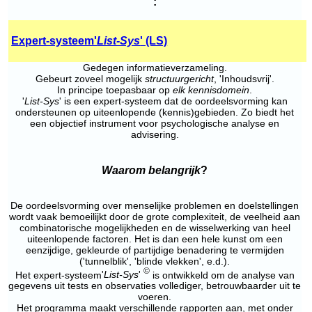
:
Expert-systeem'
List-Sys
' (LS)
Gedegen informatieverzameling.
Gebeurt zoveel mogelijk
structuurgericht
, 'Inhoudsvrij'.
In principe toepasbaar op
elk kennisdomein
.
'
List-Sys
' is een expert-systeem dat de oordeelsvorming kan
ondersteunen op uiteenlopende (kennis)gebieden. Zo biedt het
een objectief instrument voor psychologische analyse en
advisering.
Waarom belangrijk
?
De oordeelsvorming over menselijke problemen en doelstellingen
wordt vaak bemoeilijkt door de grote complexiteit, de veelheid aan
combinatorische mogelijkheden en de wisselwerking van heel
uiteenlopende factoren. Het is dan een hele kunst om een
eenzijdige, gekleurde of partijdige benadering te vermijden
('tunnelblik', 'blinde vlekken', e.d.).
©
Het expert-systeem
'
List-Sys
'
is ontwikkeld om de analyse van
gegevens uit tests en observaties vollediger, betrouwbaarder uit te
voeren.
Het programma maakt verschillende rapporten aan, met onder