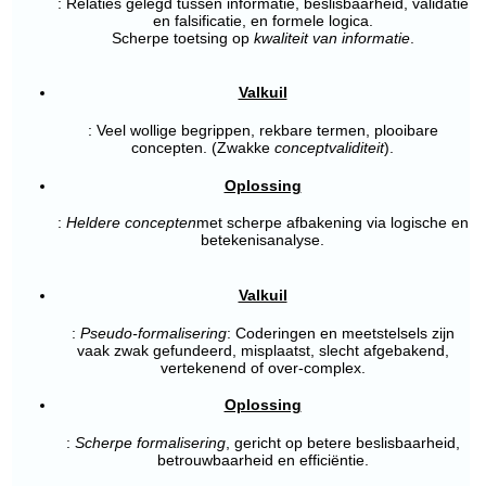
: Relaties gelegd tussen informatie, beslisbaarheid, validatie
en falsificatie, en formele logica.
Scherpe toetsing op
kwaliteit van informatie
.
Valkuil
: Veel wollige begrippen, rekbare termen, plooibare
concepten. (Zwakke
conceptvaliditeit
).
Oplossing
:
Heldere concepten
met scherpe afbakening via logische en
betekenisanalyse.
Valkuil
:
Pseudo-formalisering
: Coderingen en meetstelsels zijn
vaak zwak gefundeerd, misplaatst, slecht afgebakend,
vertekenend of over-complex.
Oplossing
:
Scherpe formalisering
, gericht op betere beslisbaarheid,
betrouwbaarheid en efficiëntie.