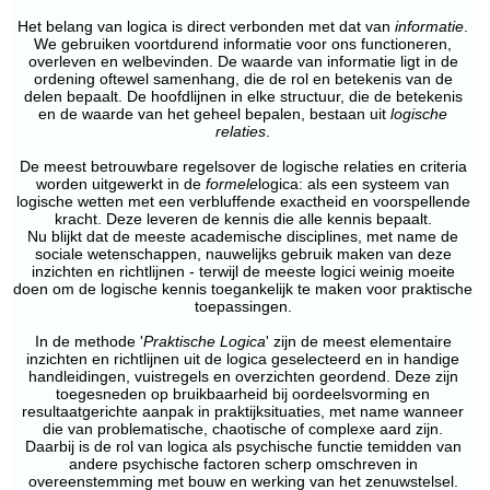
Het belang van logica is direct verbonden met dat van
informatie
.
We gebruiken voortdurend informatie voor ons functioneren,
overleven en welbevinden. De waarde van informatie ligt in de
ordening oftewel samenhang, die de rol en betekenis van de
delen bepaalt. De hoofdlijnen in elke structuur, die de betekenis
en de waarde van het geheel bepalen, bestaan uit
logische
relaties
.
De meest betrouwbare regelsover de logische relaties en criteria
worden uitgewerkt in de
formele
logica: als een systeem van
logische wetten met een verbluffende exactheid en voorspellende
kracht. Deze leveren de kennis die alle kennis bepaalt.
Nu blijkt dat de meeste academische disciplines, met name de
sociale wetenschappen, nauwelijks gebruik maken van deze
inzichten en richtlijnen - terwijl de meeste logici weinig moeite
doen om de logische kennis toegankelijk te maken voor praktische
toepassingen.
In de methode '
Praktische Logica
' zijn de meest elementaire
inzichten en richtlijnen uit de logica geselecteerd en in handige
handleidingen, vuistregels en overzichten geordend. Deze zijn
toegesneden op bruikbaarheid bij oordeelsvorming en
resultaatgerichte aanpak in praktijksituaties, met name wanneer
die van problematische, chaotische of complexe aard zijn.
Daarbij is de rol van logica als psychische functie temidden van
andere psychische factoren scherp omschreven in
overeenstemming met bouw en werking van het zenuwstelsel.