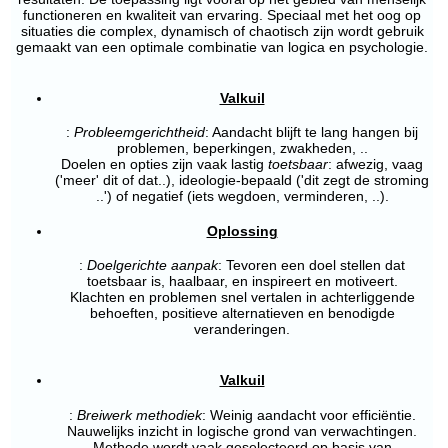
functioneren en kwaliteit van ervaring. Speciaal met het oog op
situaties die complex, dynamisch of chaotisch zijn wordt gebruik
gemaakt van een optimale combinatie van logica en psychologie.
Valkuil
:
Probleemgerichtheid
: Aandacht blijft te lang hangen bij
problemen, beperkingen, zwakheden, ..
Doelen en opties zijn vaak lastig
toetsbaar
: afwezig, vaag
('meer' dit of dat..), ideologie-bepaald ('dit zegt de stroming
..') of negatief (iets wegdoen, verminderen, ..).
Oplossing
:
Doelgerichte aanpak
: Tevoren een doel stellen dat
toetsbaar is, haalbaar, en inspireert en motiveert.
Klachten en problemen snel vertalen in achterliggende
behoeften, positieve alternatieven en benodigde
veranderingen.
Valkuil
:
Breiwerk methodiek
: Weinig aandacht voor efficiëntie.
Nauwelijks inzicht in logische grond van verwachtingen.
Methode wordt vaak geselecteerd op basis van